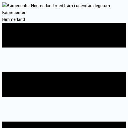
Gå
til
Børnecenter
indholdet
Himmerland