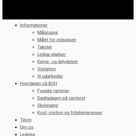
Informationer
Målgruppe
Målet for indsatsen
Takster
Ledige pladser
Kerne- og delydelser
Visitation
Vi udarbejder
Hverdagen på BCH
Fysiske rammer
Dagligdagen på centeret
Skolegang
Kost, motion og fritidsinteresser
Tilsyn
Om os
Ledelse