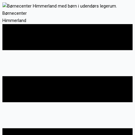
Gå
til
Børnecenter
indholdet
Himmerland