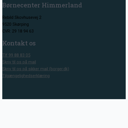
Børnecenter Himmerland
Rebild Skovhusevej 2
9520 Skørping
CVR: 29 18 94 63
Kontakt os
Tlf 99 88 83 05
Skriv til os på mail
Skriv til os på sikker mail (borger.dk)
Tilgængelighedserklæring