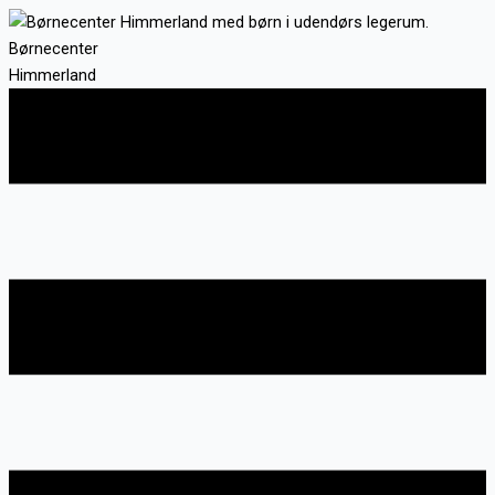
Gå
til
Børnecenter
indholdet
Himmerland