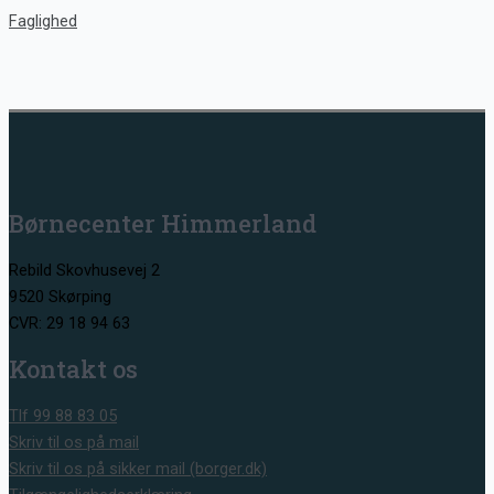
Faglighed
Børnecenter Himmerland
Rebild Skovhusevej 2
9520 Skørping
CVR: 29 18 94 63
Kontakt os
Tlf 99 88 83 05
Skriv til os på mail
Skriv til os på sikker mail (borger.dk)